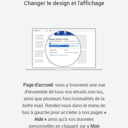
Changer le design et l’affichage
Page d’accueil
: vous y trouverez une vue
Ap
d’ensemble de tous vos emails non lus,
récepti
ainsi que plusieurs fonctionnalités de la
liste p
boîte mail. Rendez-vous dans le menu en
modif
bas à gauche pour accéder à nos pages
«
l’aff
Aide »
ainsi qu’à vos données
boît
personnelles en cliquant sur
« Mon
emai