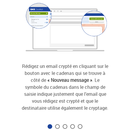
Rédigez un email crypté en cliquant sur le
Avant
bouton avec le cadenas qui se trouve à
cont
côté de
« Nouveau message »
. Le
préalab
symbole du cadenas dans le champ de
ce fair
saisie indique justement que l’email que
les p
vous rédigez est crypté et que le
c
destinataire utilise également le cryptage.
instru
pour c